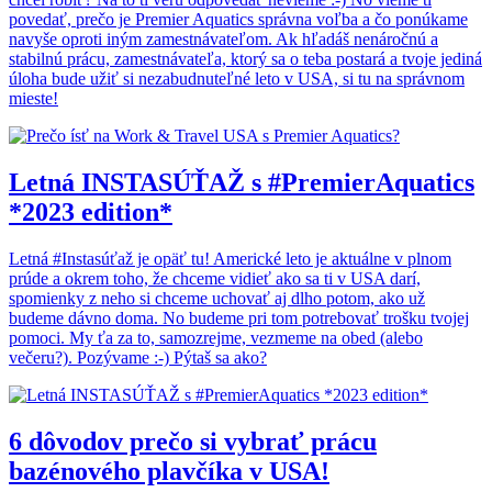
povedať, prečo je Premier Aquatics správna voľba a čo ponúkame
navyše oproti iným zamestnávateľom. Ak hľadáš nenáročnú a
stabilnú prácu, zamestnávateľa, ktorý sa o teba postará a tvoje jediná
úloha bude užiť si nezabudnuteľné leto v USA, si tu na správnom
mieste!
Letná INSTASÚŤAŽ s #PremierAquatics
*2023 edition*
Letná #Instasúťaž je opäť tu! Americké leto je aktuálne v plnom
prúde a okrem toho, že chceme vidieť ako sa ti v USA darí,
spomienky z neho si chceme uchovať aj dlho potom, ako už
budeme dávno doma. No budeme pri tom potrebovať trošku tvojej
pomoci. My ťa za to, samozrejme, vezmeme na obed (alebo
večeru?). Pozývame :-) Pýtaš sa ako?
6 dôvodov prečo si vybrať prácu
bazénového plavčíka v USA!