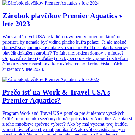
Zárobok plavčíkov Premier Aquatics v
lete 2023
Work and Travel USA je kultúrno-výmenný program, ktorého
prioritou by nemala byť vidina plného kufra peňazí. Je ale možné
doniesť si aspoň nejaké doláre vo vrecku? Koľko si ako bazénový
plavčík dokážem zarobiť? To fakt (ne)prídem domov v mínuse?
Odpoveď na tieto (a ďalšie) otázky sa dozviete v poradí už treťom
článku zo série zárobkov, kde uvádzame konkrétne čísla našich
študentov v lete 2023.
Prečo ísť na Work & Travel USA s
Premier Aquatics?
Program Work and Travel USA ponúka pre študentov vysokých
škôl širokú ponuku sezónnych prác počas leta v Amerike. Ale ako si
z toho množstva správne vybrať? Ako by mal vyzerať tvoj budúci
zamestnávateľ a čo by mal ponúkať? A ako vôbec zistíš, čo by si
chcel robiť? Na to ti veru odpovedať nevieme :-) No vieme ti