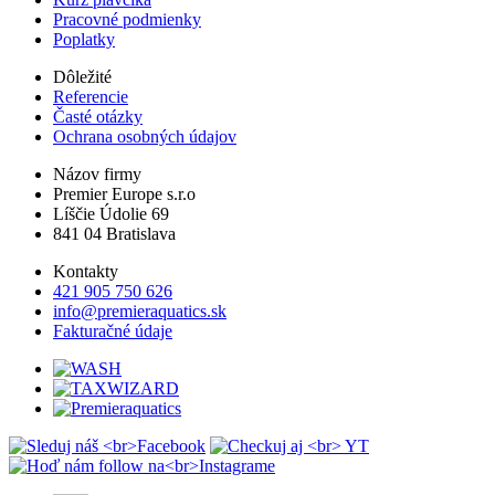
Pracovné podmienky
Poplatky
Dôležité
Referencie
Časté otázky
Ochrana osobných údajov
Názov firmy
Premier Europe s.r.o
Líščie Údolie 69
841 04 Bratislava
Kontakty
421 905 750 626
info@premieraquatics.sk
Fakturačné údaje