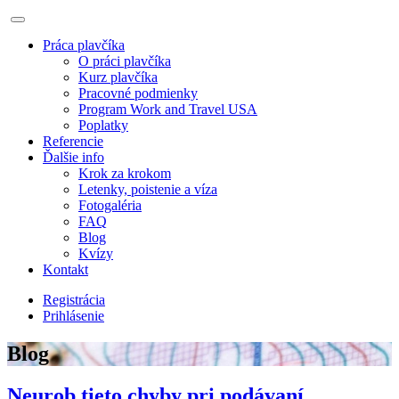
Práca plavčíka
O práci plavčíka
Kurz plavčíka
Pracovné podmienky
Program Work and Travel USA
Poplatky
Referencie
Ďalšie info
Krok za krokom
Letenky, poistenie a víza
Fotogaléria
FAQ
Blog
Kvízy
Kontakt
Registrácia
Prihlásenie
Blog
Neurob tieto chyby pri podávaní