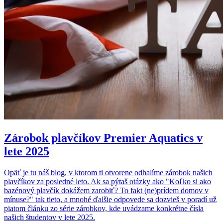
Zárobok plavčíkov Premier Aquatics v
lete 2025
Opäť je tu náš blog, v ktorom ti otvorene odhalíme zárobok našich
plavčíkov za posledné leto. Ak sa pýtaš otázky ako "Koľko si ako
bazénový plavčík dokážem zarobiť? To fakt (ne)prídem domov v
mínuse?" tak tieto, a mnohé ďalšie odpovede sa dozvieš v poradí už
piatom článku zo série zárobkov, kde uvádzame konkrétne čísla
našich študentov v lete 2025.