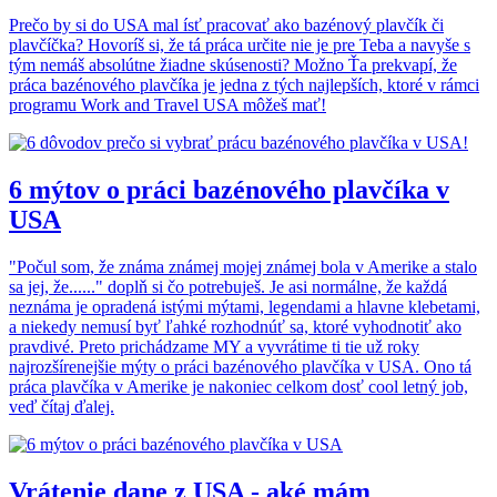
Prečo by si do USA mal ísť pracovať ako bazénový plavčík či
plavčíčka? Hovoríš si, že tá práca určite nie je pre Teba a navyše s
tým nemáš absolútne žiadne skúsenosti? Možno Ťa prekvapí, že
práca bazénového plavčíka je jedna z tých najlepších, ktoré v rámci
programu Work and Travel USA môžeš mať!
6 mýtov o práci bazénového plavčíka v
USA
"Počul som, že známa známej mojej známej bola v Amerike a stalo
sa jej, že......" doplň si čo potrebuješ. Je asi normálne, že každá
neznáma je opradená istými mýtami, legendami a hlavne klebetami,
a niekedy nemusí byť ľahké rozhodnúť sa, ktoré vyhodnotiť ako
pravdivé. Preto prichádzame MY a vyvrátime ti tie už roky
najrozšírenejšie mýty o práci bazénového plavčíka v USA. Ono tá
práca plavčíka v Amerike je nakoniec celkom dosť cool letný job,
veď čítaj ďalej.
Vrátenie dane z USA - aké mám