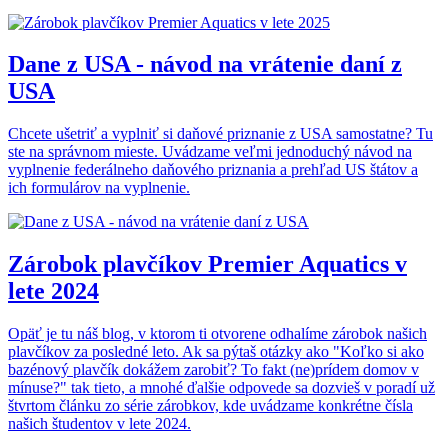
Dane z USA - návod na vrátenie daní z
USA
Chcete ušetriť a vyplniť si daňové priznanie z USA samostatne? Tu
ste na správnom mieste. Uvádzame veľmi jednoduchý návod na
vyplnenie federálneho daňového priznania a prehľad US štátov a
ich formulárov na vyplnenie.
Zárobok plavčíkov Premier Aquatics v
lete 2024
Opäť je tu náš blog, v ktorom ti otvorene odhalíme zárobok našich
plavčíkov za posledné leto. Ak sa pýtaš otázky ako "Koľko si ako
bazénový plavčík dokážem zarobiť? To fakt (ne)prídem domov v
mínuse?" tak tieto, a mnohé ďalšie odpovede sa dozvieš v poradí už
štvrtom článku zo série zárobkov, kde uvádzame konkrétne čísla
našich študentov v lete 2024.