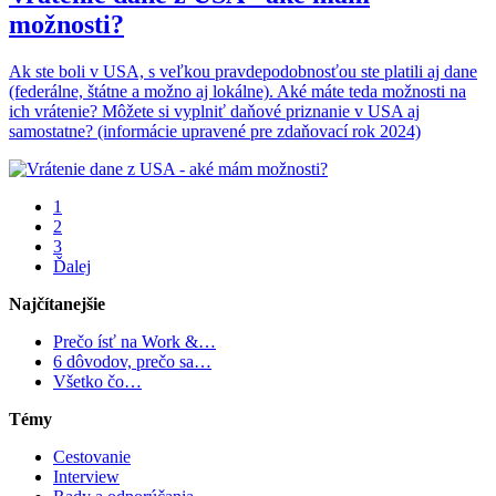
možnosti?
Ak ste boli v USA, s veľkou pravdepodobnosťou ste platili aj dane
(federálne, štátne a možno aj lokálne). Aké máte teda možnosti na
ich vrátenie? Môžete si vyplniť daňové priznanie v USA aj
samostatne? (informácie upravené pre zdaňovací rok 2024)
1
2
3
Ďalej
Najčítanejšie
Prečo ísť na Work &…
6 dôvodov, prečo sa…
Všetko čo…
Témy
Cestovanie
Interview