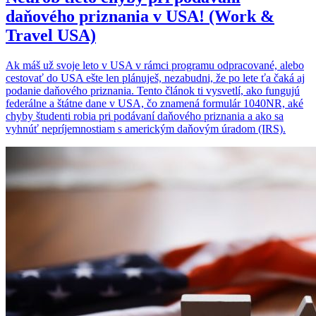
daňového priznania v USA! (Work &
Travel USA)
Ak máš už svoje leto v USA v rámci programu odpracované, alebo
cestovať do USA ešte len plánuješ, nezabudni, že po lete ťa čaká aj
podanie daňového priznania. Tento článok ti vysvetlí, ako fungujú
federálne a štátne dane v USA, čo znamená formulár 1040NR, aké
chyby študenti robia pri podávaní daňového priznania a ako sa
vyhnúť nepríjemnostiam s americkým daňovým úradom (IRS).