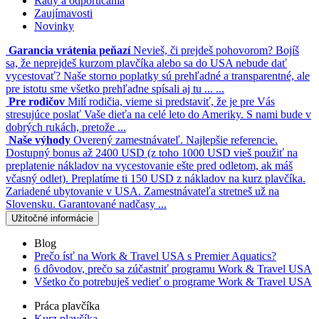
Rady a odporúčania
Zaujímavosti
Novinky
Garancia vrátenia peňazí
Nevieš, či prejdeš pohovorom? Bojíš
sa, že neprejdeš kurzom plavčíka alebo sa do USA nebude dať
vycestovať? Naše storno poplatky sú prehľadné a transparentné, ale
pre istotu sme všetko prehľadne spísali aj tu ... ...
Pre rodičov
Milí rodičia, vieme si predstaviť, že je pre Vás
stresujúce poslať Vaše dieťa na celé leto do Ameriky. S nami bude v
dobrých rukách, pretože ...
Naše výhody
Overený zamestnávateľ. Najlepšie referencie.
Dostupný bonus až 2400 USD (z toho 1000 USD vieš použiť na
preplatenie nákladov na vycestovanie ešte pred odletom, ak máš
včasný odlet). Preplatíme ti 150 USD z nákladov na kurz plavčíka.
Zariadené ubytovanie v USA. Zamestnávateľa stretneš už na
Slovensku. Garantované nadčasy ...
Užitočné informácie
Blog
Prečo ísť na Work & Travel USA s Premier Aquatics?
6 dôvodov, prečo sa zúčastniť programu Work & Travel USA
Všetko čo potrebuješ vedieť o programe Work & Travel USA
Práca plavčíka
Kurz plavčíka