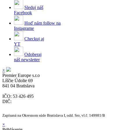
Sleduj náš
Facebook
Hoď nám follow na
Instagrame
Checkuj aj
YT
Odoberaj
náš newsletter
×
Premier Europe s.r.o
Líščie Údolie 69
841 04 Bratislava
IČO: 53 426 495
DIČ:
Zapísaná na Okresnom súde Bratislava I, odd. Sro, vl.č.
149981/B
×
Prihlásenie