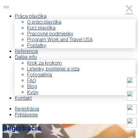
×
×
Práca plavčíka
O práci plavčíka
Kurz plavčíka
Pracovné podmienky
Program Work and Travel USA
Poplatky
Referencie
Ďalšie info
Krok za krokom
Letenky, poistenie a víza
Fotogaléria
FAQ
Blog
Kvízy
Kontakt
Registrácia
Prihlásenie
Registrácia