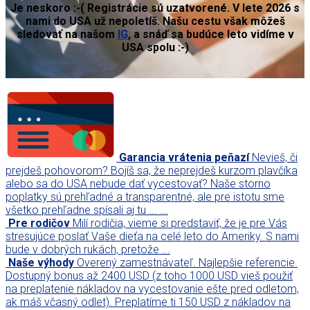
Je neskoro :-( Registrácie sú uzatvorené. V lete 2026 s
nami do USA už nepoletíš. Našu cestu však môžeš
sledovať na našom
IG
, a snáď sa budúce leto vidíme v
USA spolu :-)
Garancia vrátenia peňazí
Nevieš, či
prejdeš pohovorom? Bojíš sa, že neprejdeš kurzom plavčíka
alebo sa do USA nebude dať vycestovať? Naše storno
poplatky sú prehľadné a transparentné, ale pre istotu sme
všetko prehľadne spísali aj tu ... ...
Pre rodičov
Milí rodičia, vieme si predstaviť, že je pre Vás
stresujúce poslať Vaše dieťa na celé leto do Ameriky. S nami
bude v dobrých rukách, pretože ...
Naše výhody
Overený zamestnávateľ. Najlepšie referencie.
Dostupný bonus až 2400 USD (z toho 1000 USD vieš použiť
na preplatenie nákladov na vycestovanie ešte pred odletom,
ak máš včasný odlet). Preplatíme ti 150 USD z nákladov na