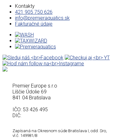
Kontakty
421 905 750 626
info@premieraquatics.sk
Fakturačné údaje
Premier Europe s.r.o
Líščie Údolie 69
841 04 Bratislava
IČO: 53 426 495
DIČ:
Zapísaná na Okresnom súde Bratislava I, odd. Sro,
vl.č.
149981/B