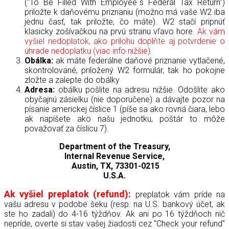
("To Be Filled With Employee´s Federal Tax Return")
priložte k daňovému priznaniu (možno má vaše W2 iba
jednu časť, tak priložte, čo máte).
W2 stačí pripnúť
klasicky zošívačkou na prvú stranu vľavo hore.
Ak vám
vyšiel nedoplatok, ako prílohu doplňte aj potvrdenie o
úhrade nedoplatku (viac info nižšie).
Obálka:
ak máte federálne daňové priznanie vytlačené,
skontrolované, priložený W2 formulár, tak ho pokojne
zložte a zalepte do obálky
Adresa:
obálku pošlite na adresu nižšie. Odošlite ako
obyčajnú zásielku (nie doporučene) a dávajte pozor na
písanie americkej číslice 1 (píše sa ako rovná čiara, lebo
ak napíšete ako našu jednotku, poštár to môže
považovať za číslicu 7).
Department of the Treasury,
Internal Revenue Service,
Austin, TX, 73301-0215
U.S.A.
Ak vyšiel preplatok (refund):
preplatok vám príde na
vašu adresu v podobe šeku (resp. na U.S. bankový účet, ak
ste ho zadali) do 4-16 týždňov. Ak ani po 16 týždňoch nič
nepríde, overte si stav vašej žiadosti cez "Check your refund"