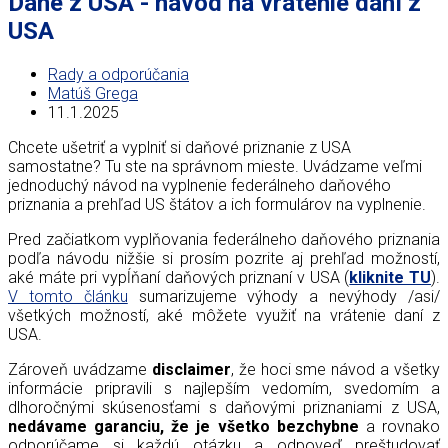
Dane z USA - návod na vrátenie daní z
USA
Rady a odporúčania
Matúš Grega
11.1.2025
Chcete ušetriť a vyplniť si daňové priznanie z USA
samostatne? Tu ste na správnom mieste. Uvádzame veľmi
jednoduchý návod na vyplnenie federálneho daňového
priznania a prehľad US štátov a ich formulárov na vyplnenie.
Pred začiatkom vyplňovania federálneho daňového priznania
podľa návodu nižšie si prosím pozrite aj prehľad možností,
aké máte pri vypĺňaní daňových priznaní v USA (
kliknite TU
).
V tomto článku
sumarizujeme výhody a nevýhody /asi/
všetkých možností, aké môžete využiť na vrátenie daní z
USA.
Zároveň uvádzame
disclaimer
, že hoci sme návod a všetky
informácie pripravili s najlepším vedomím, svedomím a
dlhoročnými skúsenosťami s daňovými priznaniami z USA,
nedávame garanciu, že je všetko bezchybne
a rovnako
odporúčame si každú otázku a odpoveď preštudovať