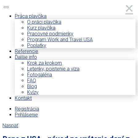
×
×
Práca plavčíka
O práci plavčíka
Kurz plavčíka
Pracovné podmienky
Program Work and Travel USA
Poplatky
Referencie
Ďalšie info
Krok za krokom
Letenky, poistenie a víza
Fotogaléria
FAQ
Blog
Kvízy
Kontakt
Registrácia
Prihlásenie
Naspäť