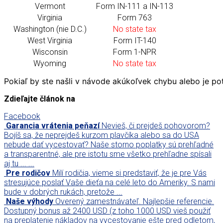
Vermont
Form IN-111 a IN-113
Virginia
Form 763
Washington (nie D.C.)
No state tax
West Virginia
Form IT-140
Wisconsin
Form 1-NPR
Wyoming
No state tax
Pokiaľ by ste našli v návode akúkoľvek chybu alebo je po
Zdieľajte článok na
Facebook
Garancia vrátenia peňazí
Nevieš, či prejdeš pohovorom?
Bojíš sa, že neprejdeš kurzom plavčíka alebo sa do USA
nebude dať vycestovať? Naše storno poplatky sú prehľadné
a transparentné, ale pre istotu sme všetko prehľadne spísali
aj tu ... ...
Pre rodičov
Milí rodičia, vieme si predstaviť, že je pre Vás
stresujúce poslať Vaše dieťa na celé leto do Ameriky. S nami
bude v dobrých rukách, pretože ...
Naše výhody
Overený zamestnávateľ. Najlepšie referencie.
Dostupný bonus až 2400 USD (z toho 1000 USD vieš použiť
na preplatenie nákladov na vycestovanie ešte pred odletom,