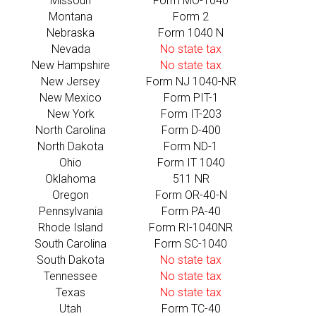
Missouri
Form MO-1040
Montana
Form 2
Nebraska
Form 1040 N
Nevada
No state tax
New Hampshire
No state tax
New Jersey
Form NJ 1040-NR
New Mexico
Form PIT-1
New York
Form IT-203
North Carolina
Form D-400
North Dakota
Form ND-1
Ohio
Form IT 1040
Oklahoma
511 NR
Oregon
Form OR-40-N
Pennsylvania
Form PA-40
Rhode Island
Form RI-1040NR
South Carolina
Form SC-1040
South Dakota
No state tax
Tennessee
No state tax
Texas
No state tax
Utah
Form TC-40