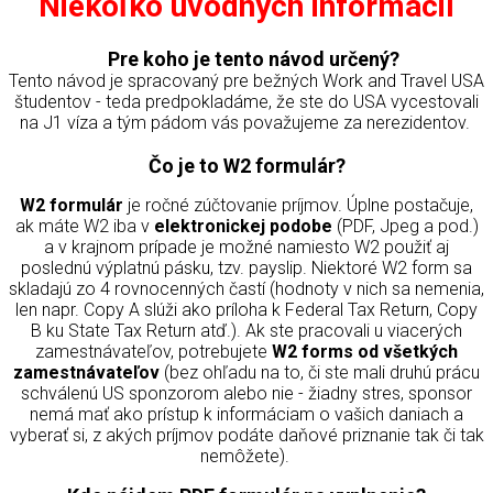
Niekoľko úvodných informácií
Pre koho je tento návod určený?
T
ento návod je spracovaný pre bežných Work and Travel USA
študentov - teda predpokladáme, že ste do USA vycestovali
na J1 víza a tým pádom vás považujeme za nerezidentov.
Čo je to W2 formulár?
W2 formulár
je ročné zúčtovanie príjmov. Úplne postačuje,
ak máte W2 iba v
elektronickej podobe
(PDF, Jpeg a pod.)
a v krajnom prípade je možné namiesto W2 použiť aj
poslednú výplatnú pásku, tzv. payslip. Niektoré W2 form sa
skladajú zo 4 rovnocenných častí (hodnoty v nich sa nemenia,
len napr. Copy A slúži ako príloha k Federal Tax Return, Copy
B ku State Tax Return atď.).
Ak ste pracovali u viacerých
zamestnávateľov, potrebujete
W2 forms od všetkých
zamestnávateľov
(bez ohľadu na to, či ste mali druhú prácu
schválenú US sponzorom alebo nie - žiadny stres, sponsor
nemá mať ako prístup k informáciam o vašich daniach a
vyberať si, z akých príjmov podáte daňové priznanie tak či tak
nemôžete).