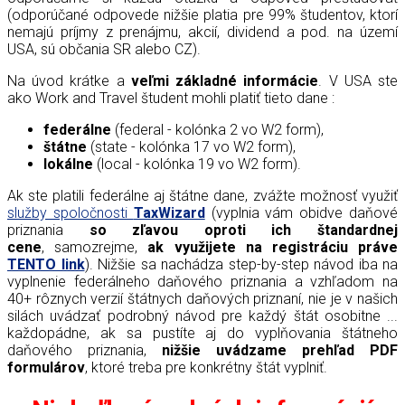
(odporúčané odpovede nižšie platia pre 99% študentov, ktorí
nemajú príjmy z prenájmu, akcií, dividend a pod. na území
USA, sú občania SR alebo CZ).
Na úvod krátke a
veľmi základné informácie
. V USA ste
ako Work and Travel študent mohli platiť tieto dane :
federálne
(federal - kolónka 2 vo W2 form),
štátne
(state - kolónka 17 vo W2 form),
lokálne
(local - kolónka 19 vo W2 form).
Ak ste platili federálne aj štátne dane, zvážte možnosť využiť
služby spoločnosti
TaxWizard
(vyplnia vám obidve daňové
priznania
so zľavou oproti ich štandardnej
cene
, samozrejme,
ak využijete na registráciu práve
TENTO link
). Nižšie sa nachádza step-by-step návod iba na
vyplnenie federálneho daňového priznania a vzhľadom na
40+ rôznych verzií štátnych daňových priznaní, nie je v našich
silách uvádzať podrobný návod pre každý štát osobitne ...
každopádne, ak sa pustíte aj do vyplňovania štátneho
daňového priznania,
nižšie uvádzame prehľad PDF
formulárov
, ktoré treba pre konkrétny štát vyplniť.