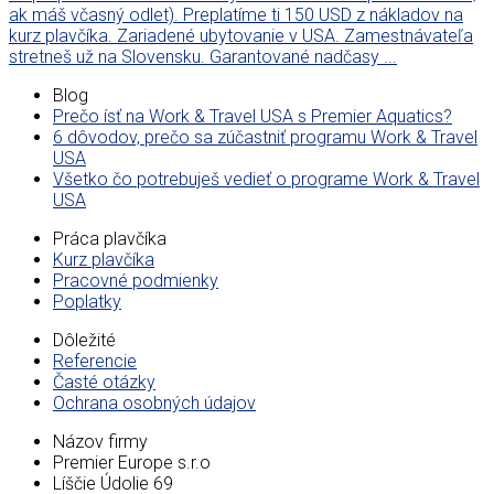
ak máš včasný odlet). Preplatíme ti 150 USD z nákladov na
kurz plavčíka. Zariadené ubytovanie v USA. Zamestnávateľa
stretneš už na Slovensku. Garantované nadčasy ...
Blog
Prečo ísť na Work & Travel USA s Premier Aquatics?
6 dôvodov, prečo sa zúčastniť programu Work & Travel
USA
Všetko čo potrebuješ vedieť o programe Work & Travel
USA
Práca plavčíka
Kurz plavčíka
Pracovné podmienky
Poplatky
Dôležité
Referencie
Časté otázky
Ochrana osobných údajov
Názov firmy
Premier Europe s.r.o
Líščie Údolie 69