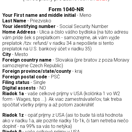
Form 1040-NR
Your First name and middle initial
- Meno
Last Name
- Priezvisko
Your identifying number
- Social Security Number
Home Address
- Ulica a číslo vášho bydliska (na túto adresu
vám príde šek s preplatkom - samozrejme, ak vám vyjde
preplatok /tzv. refund/ v riadku 34 a nepošlete si tento
preplatok na U.S. bankový účet v riadku 35)
City
- Mesto
Foreign country name
- Slovakia (pre bratov z poza Moravy
samozrejme Czech Republic)
Foreign province/state/county
- kraj
Foreign postal code
- PSČ
Filing status
- Single
Digital assests
- NO
Riadok 1a
-
vaše celkové príjmy v USA (kolónka 1 vo W2
form - Wages, tips ...). Ak viac zamestnávateľov, tak treba
spočítať všetky príjmy a až potom zaokrúhliť
Riadok 1z
- opäť príjmy z USA (asi to bude tá istá hodnota
ako v riadku 1a, ale pozrite riadky 1b-1k, či tam netreba niečo
doplniť - na 99% sa vás to netýka)
Riadok 9
- vaše celkové príjmy v USA