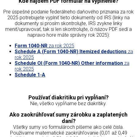
Kde nájdem PDF formulár na vyplnenie?
Pre úspešné podanie federálneho daňového priznania za rok
2025 potrebujete vyplniť tieto dokumenty od IRS (linky na
dokumenty si prosím skontrolujte, IRS zvykne linky
meniť/upravovať, tak si len skontrolujte, či názov PDF sedí a
napravo hore máte správny rok 2025):
Form 1040-NR
za rok 2025
Schedule A (Form 1040-NR) Itemized deductions
za
rok 2025
Schedule OI (Form 1040-NR) Other information
za
rok 2025
Schedule 1-A
Používať diakritiku pri vypĺňaní?
Nie, všetko vypĺňame bez diakritiky.
Ako zaokrúhľovať sumy zárobku a zaplatených
daní?
Všetky sumy vo formulároch píšeme ako celé čisla.
Používame matematické zaokrúhľovanie (0,01 až 0,49