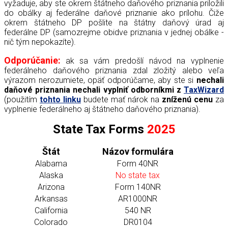
vyžaduje, aby ste okrem štátneho daňového priznania priložili
do obálky aj federálne daňové priznanie ako prílohu. Čiže
okrem štátneho DP pošlite na štátny daňový úrad aj
federálne DP (samozrejme obidve priznania v jednej obálke -
nič tým nepokazíte).
Odporúčanie:
ak sa vám predošlí návod na vyplnenie
federálneho daňového priznania zdal zložitý alebo veľa
výrazom nerozumiete, opäť odporúčame, aby ste si
nechali
daňové priznania nechali vyplniť odborníkmi z
TaxWizard
(použitím
tohto linku
budete mať nárok na
zníženú cenu
za
vyplnenie federálneho aj štátneho daňového priznania).
State Tax Forms
2025
Štát
Názov formulára
Alabama
Form 40NR
Alaska
No state tax
Arizona
Form 140NR
Arkansas
AR1000NR
California
540 NR
Colorado
DR0104