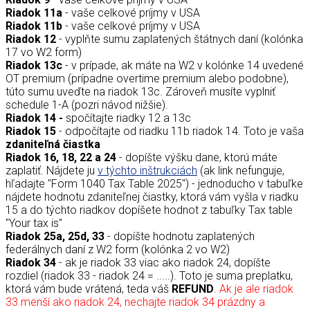
Riadok 11a
- vaše celkové príjmy v USA
Riadok 11b
- vaše celkové príjmy v USA
Riadok 12
- vyplňte sumu zaplatených štátnych daní (kolónka
17 vo W2 form)
Riadok 13c
- v prípade, ak máte na W2 v kolónke 14 uvedené
OT premium (prípadne overtime premium alebo podobne),
túto sumu uveďte na riadok 13c. Zároveň musíte vyplniť
schedule 1-A (pozri návod nižšie).
Riadok 14 -
spočítajte riadky 12 a 13c
Riadok 15
- odpočítajte od riadku 11b riadok 14. Toto je vaša
zdaniteľná čiastka
Riadok 16, 18, 22 a 24
- dopíšte výšku dane, ktorú máte
zaplatiť. Nájdete ju
v týchto inštrukciách
(ak link nefunguje,
hľadajte "Form 1040 Tax Table 2025") - jednoducho v tabuľke
nájdete hodnotu zdaniteľnej čiastky, ktorá vám vyšla v riadku
15 a do týchto riadkov dopíšete hodnot z tabuľky Tax table
"Your tax is"
Riadok 25a, 25d, 33
- dopíšte hodnotu zaplatených
federálnych daní z W2 form (kolónka 2 vo W2)
Riadok 34
- ak je riadok 33 viac ako riadok 24, dopíšte
rozdiel (riadok 33 - riadok 24 = .....). Toto je suma preplatku,
ktorá vám bude vrátená, teda váš
REFUND
.
Ak je ale riadok
33 menší ako riadok 24, nechajte riadok 34 prázdny a