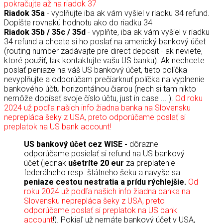
pokračujte až na riadok 37
Riadok 35a
- vyplňujte iba ak vám vyšiel v riadku 34 refund.
Dopíšte rovnakú hodnotu ako do riadku 34
Riadok 35b / 35c / 35d
- vyplňte, iba ak vám vyšiel v riadku
34 refund a chcete si ho poslať na americký bankový účet
(routing number zadávajte pre direct deposit - ak neviete,
ktoré použiť, tak kontaktujte vašu US banku). Ak nechcete
poslať peniaze na váš US bankový účet, tieto políčka
nevyplňujte a odporúčam prečiarknuť políčka na vyplnenie
bankového účtu horizontálnou čiarou (nech si tam nikto
nemôže dopísať svoje číslo účtu, just in case ... ).
Od roku
2024 už podľa našich info žiadna banka na Slovensku
neprepláca šeky z USA, preto odporúčame poslať si
preplatok na US bank account!
US bankový účet cez WISE -
dôrazne
odporúčame posielať si refund na US bankový
účet (jednak
ušetríte 20 eur
za preplatenie
federálneho resp. štátneho šeku a navyše sa
peniaze cestou nestratia a prídu rýchlejšie.
Od
roku 2024 už podľa našich info žiadna banka na
Slovensku neprepláca šeky z USA, preto
odporúčame poslať si preplatok na US bank
account
!). Pokiaľ už nemáte bankový účet v USA,