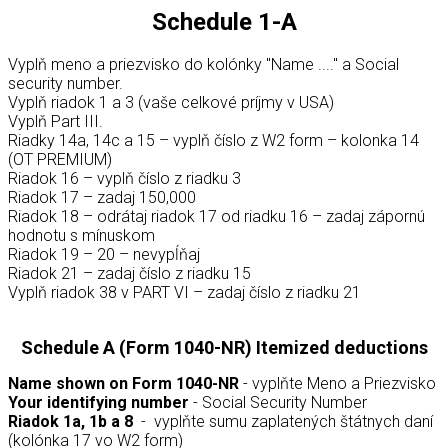
Schedule 1-A
Vyplň meno a priezvisko do kolónky "Name ...." a Social
security number.
Vyplň riadok 1 a 3 (vaše celkové príjmy v USA)
Vyplň Part III.
Riadky 14a, 14c a 15 – vyplň číslo z W2 form – kolonka 14
(OT PREMIUM)
Riadok 16 – vyplň číslo z riadku 3
Riadok 17 – zadaj 150,000
Riadok 18 – odrátaj riadok 17 od riadku 16 – zadaj zápornú
hodnotu s mínuskom
Riadok 19 – 20 – nevypĺňaj
Riadok 21 – zadaj číslo z riadku 15
Vyplň riadok 38 v PART VI – zadaj číslo z riadku 21
Schedule A (Form 1040-NR) Itemized deductions
Name shown on Form 1040-NR
- vyplňte Meno a Priezvisko
Your identifying number
- Social Security Number
Riadok 1a, 1b a 8
- vyplňte sumu zaplatených štátnych daní
(kolónka 17 vo W2 form)