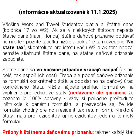
(informácie aktualizované k 11.1.2025)
Väčšina Work and Travel študentov platila aj štátne dane
(kolónka 17 vo W2). Ak sa v niektorých štátoch neplatia
štátne dane (napr. Florida), štátne daňové priznanie podávať
nemusíte - pozrite tabuľku nižšie a pokiaľ je tam uvedené "
No
state tax
", skontrolujte pre istotu vašu W2 a ak tam naozaj
nemáte stiahnuté štátne dane, na štátne daňové priznanie
zabudnite.
Štátne dane sa
vo väčšine prípadov vracajú naspäť
(ak nie
celé, tak aspoň ich časť). Treba ale podať daňové priznanie
na formulári konkrétneho štátu a odoslať ho na daňový úrad
konkrétneho štátu. Nižšie nájdete prehľad formulárov na
vyplnenie pre jednotlivé štáty (
nedávame ale garanciu
, že
zoznam je 100% správny - vždy si poriadne preštudujte
inštrukcie k danému formuláru a presvedčte sa, že ide
formulár vhodný pre non-resident tax return form). Niektoré
štáty majú pre rezidentov aj nerezidentov jeden a ten istý
formulár.
Prílohy k štátnemu daňovému priznaniu:
takmer každý štát