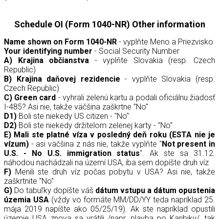
Schedule OI (Form 1040-NR) Other information
Name shown on Form 1040-NR
- vyplňte Meno a Priezvisko
Your identifying number
- Social Security Number
A) Krajina občianstva
- vyplňte Slovakia (resp. Czech
Republic)
B) Krajina daňovej rezidencie
-
vyplňte Slovakia (resp.
Czech Republic)
C) Green card
- vyhrali zelenú kartu a podali oficiálnu žiadosť
I-485? Asi nie, takže väčšina zaškrtne "No"
D1)
Boli ste niekedy US citizen -
"No"
D2)
Boli ste niekedy držitelom zelenej karty -
"No"
E) Mali ste platné víza v posledný deň roku (ESTA nie je
vízum)
- asi väčšina z nás nie, takže vyplňte "
Not present in
U.S. - No U.S. immigration status
". Ak ste sa 31.12.
náhodou nachádzali na území USA, iba sem dopíšte druh víz
F)
Menili ste druh víz počas pobytu v USA? Asi nie, takže
zaškrtnite "No"
G)
Do tabuľky dopíšte váš
dátum vstupu a dátum opustenia
územia USA
(vždy vo formáte MM/DD/YY teda napríklad 25.
mája 2019 napíšte ako 05/25/19). Ak ste napríklad opustili
územie USA znova sa vrátili /napr. plavba po Karibiku/, tak