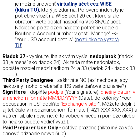
je možné si otvoriť
virtuálny účet cez WISE
(klikni TU)
, ktorý je zdarma. Po overení identity je
potrebné vložiť na WISE účet 20 eur, ktoré si ale
obratom viete poslať naspäť na Váš SK/CZ účet.
Následne po založení nájdete potrebné údaje o
Routing a Account number v časti "Manage" -->
"Your USD account details" (
pozri ako to vyzerá
TU
).
Riadok 37
- vyplňujte, iba ak vám vyšiel
nedoplatok
(riadok
33 je menší ako riadok 24). Ak teda máte nedoplatok,
dopíšte rozdiel medzi riadkom 24 a 33 (riadok 24 - riadok 33
= ...... ).
Third Party Designee
- zaškrtnite NO (asi nechcete, aby
niekto iný mohol preberať s IRS vaše daňové priznanie?)
Sign Here
- doplňte
podpis
(Your signature),
dnešný dátum v
americkom formáte MM/DD/YYYY
(Date), do kolónky "Your
occupation in US" doplňte "
Exchange visitor
". Môžete doplniť
aj tel. číslo v medzinárodnom formáte (+421 XXX XXX XXX) a
Váš email, ale nevieme, či to vôbec v niečom pomôže alebo
to nejako budete vedieť využiť.
Paid Preparer Use Only
- ostáva prázdne (nikto iný za vás
daňové priznanie nevyplňuje)