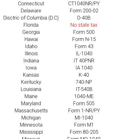
Connecticut
CT1040NR/PY
Delaware
Form 200-02
Disctric of Columbia (D.C)
D-40B
Florida
No state tax
Georgia
Form 500
Hawai
Form N-15
Idaho
Form 43
Illinois
IL-1040
Indiana
IT 40PNR
Iowa
IA 1040
Kansas
K-40
Kentucky
740-NP
Louisiana
IT-540B
Maine
1040-ME
Maryland
Form 505
Massachusetts
Form 1-NR/PY
Michigan
MI-1040
Minnesota
Form M1
Mississippi
Form 80-205