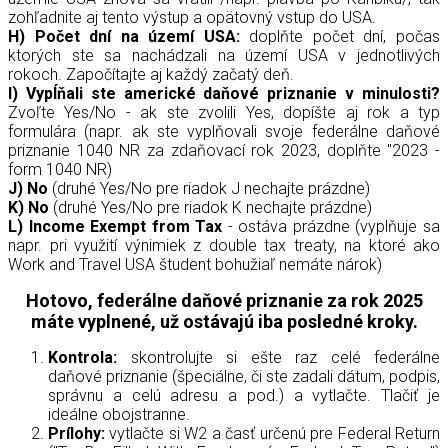
zohľadnite aj tento výstup a opätovný vstup do USA.
H) Počet dní na území USA:
doplňte počet dní, počas
ktorých ste sa nachádzali na území USA v jednotlivých
rokoch. Započítajte aj každý začatý deň.
I) Vypĺňali ste americké daňové priznanie v minulosti?
Zvoľte Yes/No - ak ste zvolili Yes, dopíšte aj rok a typ
formulára (napr. ak ste vyplňovali svoje federálne daňové
priznanie 1040 NR za zdaňovací rok 2023, doplňte "2023 -
form 1040 NR)
J) No
(druhé Yes/No pre riadok J nechajte prázdne)
K) No
(druhé Yes/No pre riadok K nechajte prázdne)
L)
Income Exempt from Tax
- ostáva prázdne (vyplňuje sa
napr. pri využití výnimiek z double tax treaty, na ktoré ako
Work and Travel USA študent bohužiaľ nemáte nárok)
Hotovo, federálne daňové priznanie za rok 2025
máte vyplnené, už ostávajú iba posledné kroky.
Kontrola:
skontrolujte si ešte raz celé federálne
daňové priznanie (špeciálne, či ste zadali dátum, podpis,
správnu a celú adresu a pod.) a vytlačte. Tlačiť je
ideálne obojstranne.
Prílohy:
vytlačte si W2 a časť určenú pre Federal Return