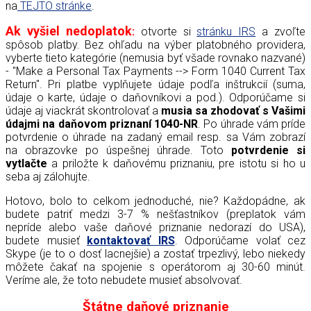
na
TEJTO stránke
.
Ak vyšiel nedoplatok
:
otvorte si
stránku IRS
a zvoľte
spôsob platby. Bez ohľadu na výber platobného providera,
vyberte tieto kategórie (nemusia byť všade rovnako nazvané)
- "Make a Personal Tax Payments --> Form 1040 Current Tax
Return". Pri platbe vyplňujete údaje podľa inštrukcií (suma,
údaje o karte, údaje o daňovníkovi a pod.). Odporúčame si
údaje aj viackrát skontrolovať a
musia sa zhodovať s Vašimi
údajmi na daňovom priznaní 1040-NR
. P
o úhrade vám príde
potvrdenie o úhrade na zadaný email resp. sa Vám zobrazí
na obrazovke po úspešnej úhrade.
Toto
potvrdenie si
vytlačte
a priložte k daňovému priznaniu, pre istotu si ho u
seba aj zálohujte.
Hotovo, bolo to celkom jednoduché, nie? Každopádne, ak
budete patriť medzi 3-7 % nešťastníkov (preplatok vám
nepríde alebo vaše daňové priznanie nedorazí do USA),
budete musieť
kontaktovať IRS
. Odporúčame volať cez
Skype (je to o dosť lacnejšie) a zostať trpezlivý, lebo niekedy
môžete čakať na spojenie s operátorom aj 30-60 minút.
Veríme ale, že toto nebudete musieť absolvovať.
Štátne daňové priznanie