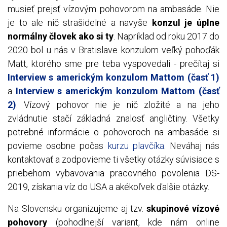
musieť prejsť vízovým pohovorom na ambasáde. Nie
je to ale nič strašidelné a navyše
konzul je úplne
normálny človek ako si ty
. Napríklad od roku 2017 do
2020 bol u nás v Bratislave konzulom veľký pohoďák
Matt
, ktorého sme pre teba vyspovedali - prečítaj si
Interview s americkým konzulom Mattom (časť 1)
a
Interview s americkým konzulom Mattom (časť
2)
.
Vízový pohovor nie je nič zložité a na jeho
zvládnutie stačí základná znalosť angličtiny. Všetky
potrebné informácie o pohovoroch na ambasáde si
povieme osobne počas
kurzu plavčíka
. Neváhaj nás
kontaktovať a zodpovieme ti všetky otázky súvisiace s
priebehom vybavovania pracovného povolenia DS-
2019, získania víz do USA a akékoľvek ďalšie otázky.
Na Slovensku organizujeme aj tzv.
skupinové vízové
pohovory
(pohodlnejší variant, kde nám online