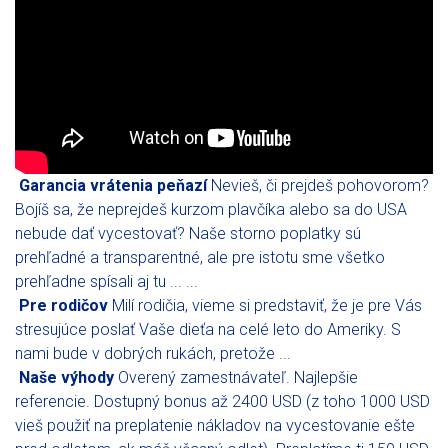
Garancia vrátenia peňazí
Nevieš, či prejdeš pohovorom?
Bojíš sa, že neprejdeš kurzom plavčíka alebo sa do USA
nebude dať vycestovať? Naše storno poplatky sú
prehľadné a transparentné, ale pre istotu sme všetko
prehľadne spísali aj tu ... ...
Pre rodičov
Milí rodičia, vieme si predstaviť, že je pre Vás
stresujúce poslať Vaše dieťa na celé leto do Ameriky. S
nami bude v dobrých rukách, pretože ...
Naše výhody
Overený zamestnávateľ. Najlepšie
referencie. Dostupný bonus až 2400 USD (z toho 1000 USD
vieš použiť na preplatenie nákladov na vycestovanie ešte