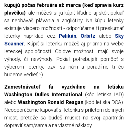
kupujú počas februára až marca (keď spravia kurz
plavčíka)
, ale môžeš si ju kúpiť kľudne aj skôr, pokiaľ
sa neobávaš plávania a angličtiny
. Na kúpu letenky
existuje viacero možností - odporúčame ti preskúmať
letenky napríklad cez
Pelikán
,
Orbitz
alebo
Sky
Scanner
Kúpiť si letenku môžeš aj priamo na webe
.
leteckej spoločnosti. Obidve možnosti majú svoje
výhody, či nevýhody. Pokiaľ potrebuješ pomôcť s
výberom letenky, ozvi sa nám a poradíme ti čo
budeme vedieť :-)
Zamestnávateľ ťa vyzdvihne na letisku
Washington Dulles International
(kód letiska IAD)
alebo
Washington Ronald Reagan
(kód letiska DCA).
Neodporúčame kupovať si letenku s príletom do iných
miest, pretože sa budeš musieť na svoj apartmán
dopraviť sám/sama a na vlastné náklady ...