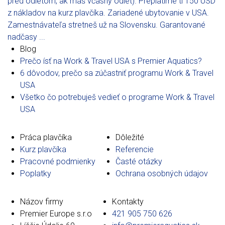
pred odletom, ak máš včasný odlet). Preplatíme ti 150 USD
z nákladov na kurz plavčíka. Zariadené ubytovanie v USA.
Zamestnávateľa stretneš už na Slovensku. Garantované
nadčasy ...
Blog
Prečo ísť na Work & Travel USA s Premier Aquatics?
6 dôvodov, prečo sa zúčastniť programu Work & Travel
USA
Všetko čo potrebuješ vedieť o programe Work & Travel
USA
Práca plavčíka
Dôležité
Kurz plavčíka
Referencie
Pracovné podmienky
Časté otázky
Poplatky
Ochrana osobných údajov
Názov firmy
Kontakty
Premier Europe s.r.o
421 905 750 626