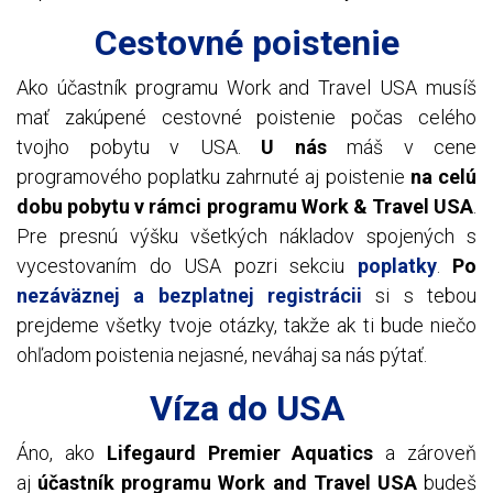
Cestovné poistenie
Ako účastník programu Work and Travel USA musíš
mať zakúpené cestovné poistenie počas celého
tvojho pobytu v USA.
U nás
máš v cene
programového poplatku zahrnuté aj poistenie
na celú
dobu pobytu v rámci programu Work & Travel USA
.
Pre presnú výšku všetkých nákladov spojených s
vycestovaním do USA pozri sekciu
poplatky
.
Po
nezáväznej a bezplatnej registrácii
si s tebou
prejdeme všetky tvoje otázky, takže ak ti bude niečo
ohľadom poistenia nejasné, neváhaj sa nás pýtať.
Víza do USA
Áno, ako
Lifegaurd Premier Aquatics
a zároveň
aj
účastník programu Work and Travel USA
budeš