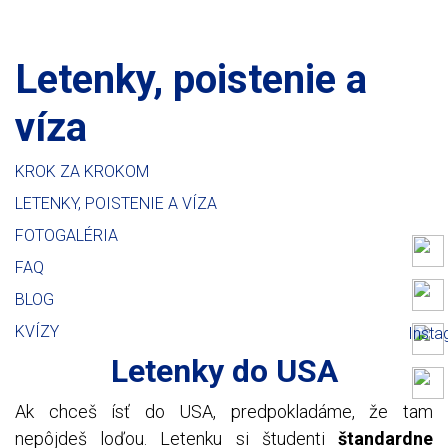
Letenky, poistenie a
víza
KROK ZA KROKOM
LETENKY, POISTENIE A VÍZA
FOTOGALÉRIA
FAQ
BLOG
KVÍZY
Inst
Letenky do USA
Ak chceš ísť do USA, predpokladáme, že tam
nepôjdeš loďou. Letenku si študenti
štandardne