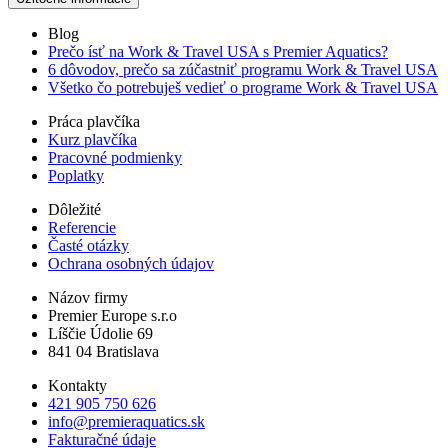
Blog
Prečo ísť na Work & Travel USA s Premier Aquatics?
6 dôvodov, prečo sa zúčastniť programu Work & Travel USA
Všetko čo potrebuješ vedieť o programe Work & Travel USA
Práca plavčíka
Kurz plavčíka
Pracovné podmienky
Poplatky
Dôležité
Referencie
Časté otázky
Ochrana osobných údajov
Názov firmy
Premier Europe s.r.o
Líščie Údolie 69
841 04 Bratislava
Kontakty
421 905 750 626
info@premieraquatics.sk
Fakturačné údaje