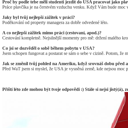
Proč by podle tebe měli studenti jezdit do USA pracovat jako pla
Práce plavčíka je na čerstvém vzduchu venku. Když Vám bude moc vel
Jaky byl tvůj nejlepší zážitek v práci?
Poděkování od property managera za dobře odvedené léto.
A co nejlepší zážitek mimo práci (cestovaní, apod.)?
Cestování kompletně. Nejsilnější momenty pro mě: držení malého krok
Co jsi se dozvěděl o sobě během pobytu v USA?
Jsem schopen fungovat a postarat se sám o sebe v cizině. Potom, že mi
Jak se změnil tvůj pohled na Ameriku, když srovnáš dobu před
Před WaT jsem si myslel, že USA je vysněná země, kde nejsou moc pro
Příští léto zde mohou být tvoje odpovědi :) Stále si nejsi jistý(á),