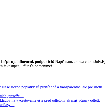
Inšpiruj, influencni, podpor ich!
Napíš nám, ako sa v tom JúEsEj
eh fakt super, určite ťa odmeníme!
aše storno poplatky sú prehľadné a transparentné, ale pre istotu
ách, pretože ...
ladov na vycestovanie ešte pred odletom, ak máš včasný odlet).
dčasy ...