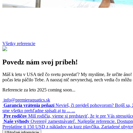
Všetky referencie
Povedz nám svoj príbeh!
Máš k letu v USA tiež čo svetu povedať? My myslíme, že určite áno!
počas leta páčilo Tebe. A naozaj nič nevynechaj, nech vedia čo môžu 
Referencie za leto 2025 coming soon...
info@premieraquatics.sk
Garancia vrátenia peňazí
Nevieš, či prejdeš pohovorom? Bojíš sa, 
sme všetko prehľadne spísali aj tu ... ...
Pre rodičov
Milí rodičia, vieme si predstaviť, že je pre Vás stresujú
Naše výhody
Overený zamestnávateľ. Najlepšie referencie. Dostupn
Preplatíme ti 150 USD z nákladov na kurz plavčíka. Zariadené ubyto
Užitočné informácie