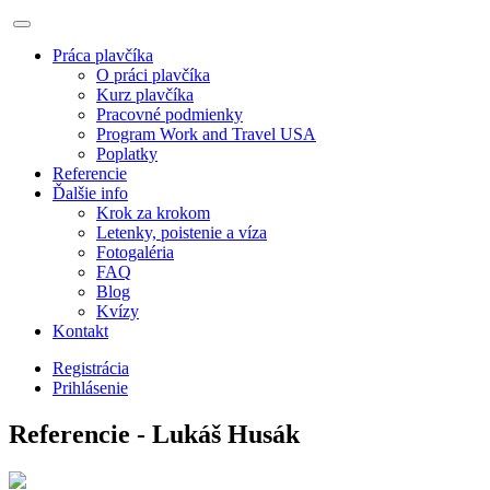
Práca plavčíka
O práci plavčíka
Kurz plavčíka
Pracovné podmienky
Program Work and Travel USA
Poplatky
Referencie
Ďalšie info
Krok za krokom
Letenky, poistenie a víza
Fotogaléria
FAQ
Blog
Kvízy
Kontakt
Registrácia
Prihlásenie
Referencie - Lukáš Husák