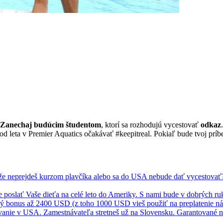
Zanechaj budúcim študentom
, ktorí sa rozhodujú vycestovať
odkaz
.
od leta v Premier Aquatics očakávať #keepitreal. Pokiaľ bude tvoj príb
že neprejdeš kurzom plavčíka alebo sa do USA nebude dať vycestovať? N
ce poslať Vaše dieťa na celé leto do Ameriky. S nami bude v dobrých ruk
ý bonus až 2400 USD (z toho 1000 USD vieš použiť na preplatenie nák
vanie v USA. Zamestnávateľa stretneš už na Slovensku. Garantované na