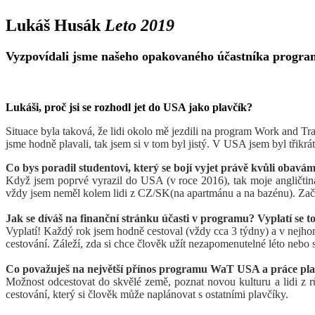
Lukáš Husák
Leto 2019
Vyzpovídali jsme našeho opakovaného účastníka progr
Lukáši, proč jsi se rozhodl jet do USA jako plavčík?
Situace byla taková, že lidi okolo mě jezdili na program Work and Tr
jsme hodně plavali, tak jsem si v tom byl jistý. V USA jsem byl třikr
Co bys poradil studentovi, který se bojí vyjet právě kvůli obavám 
Když jsem poprvé vyrazil do USA (v roce 2016), tak moje angličtina
vždy jsem neměl kolem lidi z CZ/SK
(na apartmánu a na bazénu)
. Zač
Jak se díváš na finanční stránku účasti v programu? Vyplatí se t
Vyplatí! Každý rok jsem hodně cestoval (vždy cca 3 týdny) a v nejhor
cestování. Záleží, zda si chce člověk užít nezapomenutelné léto nebo 
Co považuješ na největší přínos programu WaT USA a práce pla
Možnost odcestovat do skvělé země, poznat novou kulturu a lidi z r
cestování, který si člověk může naplánovat s ostatními plavčíky.