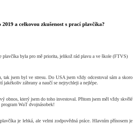
o 2019 a celkovou zkušenost s prací plavčíka?
plavčíka byla pro mě priorita, jelikož rád plavu a ve škole (FTVS)
ou, tak jsem byl ve stresu. Do USA jsem vždy odcestoval sám a skoro
í jakékoliv zábrany a naučí se nejrychleji a nejlépe.
ový obnos, který jsem do toho investoval. Přitom jsem měl vždy skvělé
í za program WaT dvojnásobek!
 plavčíka je lehká, ale velmi zodpovědná práce. Hlavním přínosem je