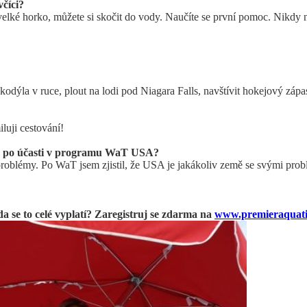
včíci?
ké horko, můžete si skočit do vody. Naučíte se první pomoc. Nikdy nev
odýla v ruce, plout na lodi pod Niagara Falls, navštívit hokejový záp
luji cestování!
 a po účasti v programu WaT USA?
blémy. Po WaT jsem zjistil, že USA je jakákoliv země se svými problé
 zda se to celé vyplatí? Zaregistruj se zdarma na
www.premieraquatic