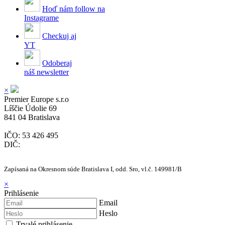
Hoď nám follow na
Instagrame
Checkuj aj
YT
Odoberaj
náš newsletter
×
Premier Europe s.r.o
Líščie Údolie 69
841 04 Bratislava
IČO: 53 426 495
DIČ:
Zapísaná na Okresnom súde Bratislava I, odd. Sro, vl.č.
149981/B
×
Prihlásenie
Email
Heslo
Trvalé prihlásenie