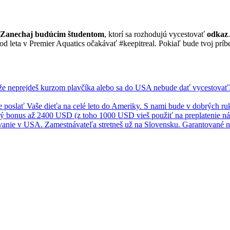
Zanechaj budúcim študentom
, ktorí sa rozhodujú vycestovať
odkaz
.
od leta v Premier Aquatics očakávať #keepitreal. Pokiaľ bude tvoj príb
že neprejdeš kurzom plavčíka alebo sa do USA nebude dať vycestovať? N
ce poslať Vaše dieťa na celé leto do Ameriky. S nami bude v dobrých ruk
ý bonus až 2400 USD (z toho 1000 USD vieš použiť na preplatenie nák
vanie v USA. Zamestnávateľa stretneš už na Slovensku. Garantované na