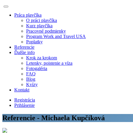
Práca plavčíka
O práci plavčíka
Kurz plavčíka
Pracovné podmienky
Program Work and Travel USA
Poplatky
Referencie
Ďalšie info
Krok za krokom
Letenky, poistenie a víza
Fotogaléria
FAQ
Blog
Kvízy
Kontakt
Registrácia
Prihlásenie
Referencie - Michaela Kupčíková