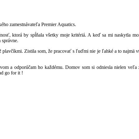
kého zamestnávateľa Premier Aquatics.
čnosť, ktorá by spĺňala všetky moje kritériá. A keď sa mi naskytla 
a správne.
včíkmi. Zistila som, že pracovať s ľuďmi nie je ľahké a to najmä vtedy,
om a odporúčam ho každému. Domov som si odniesla nielen veľa záži
 go for it !