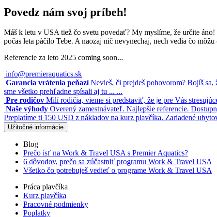
Povedz nám svoj príbeh!
Máš k letu v USA tiež čo svetu povedať? My myslíme, že určite áno!
počas leta páčilo Tebe. A naozaj nič nevynechaj, nech vedia čo môžu 
Referencie za leto 2025 coming soon...
info@premieraquatics.sk
Garancia vrátenia peňazí
Nevieš, či prejdeš pohovorom? Bojíš sa, 
sme všetko prehľadne spísali aj tu ... ...
Pre rodičov
Milí rodičia, vieme si predstaviť, že je pre Vás stresujú
Naše výhody
Overený zamestnávateľ. Najlepšie referencie. Dostupn
Preplatíme ti 150 USD z nákladov na kurz plavčíka. Zariadené ubyto
Užitočné informácie
Blog
Prečo ísť na Work & Travel USA s Premier Aquatics?
6 dôvodov, prečo sa zúčastniť programu Work & Travel USA
Všetko čo potrebuješ vedieť o programe Work & Travel USA
Práca plavčíka
Kurz plavčíka
Pracovné podmienky
Poplatky