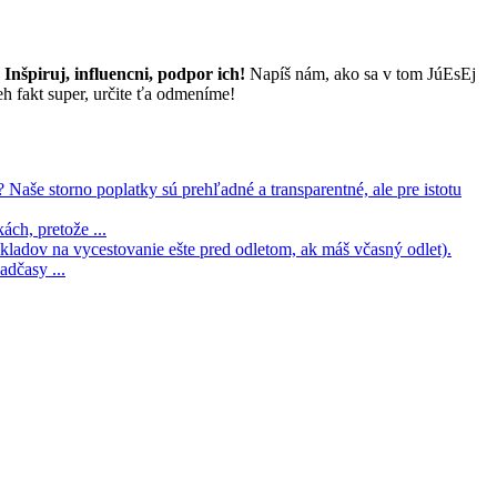
Inšpiruj, influencni, podpor ich!
Napíš nám, ako sa v tom JúEsEj
eh fakt super, určite ťa odmeníme!
aše storno poplatky sú prehľadné a transparentné, ale pre istotu
ách, pretože ...
ladov na vycestovanie ešte pred odletom, ak máš včasný odlet).
dčasy ...