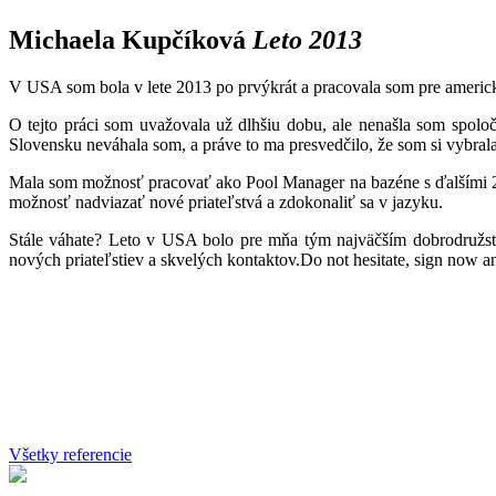
Michaela Kupčíková
Leto 2013
V USA som bola v lete 2013 po prvýkrát a pracovala som pre americ
O tejto práci som uvažovala už dlhšiu dobu, ale nenašla som spolo
Slovensku neváhala som, a práve to ma presvedčilo, že som si vybral
Mala som možnosť pracovať ako Pool Manager na bazéne s ďalšími 2 pla
možnosť nadviazať nové priateľstvá a zdokonaliť sa v jazyku.
Stále váhate? Leto v USA bolo pre mňa tým najväčším dobrodružstv
nových priateľstiev a skvelých kontaktov.Do not hesitate, sign now and
Všetky referencie