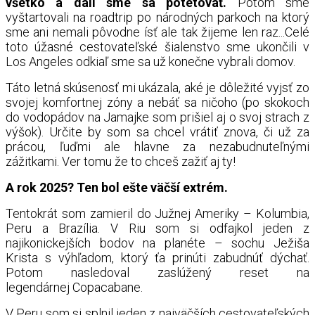
všetko a dali sme sa potetovať.
Potom sme
vyštartovali na roadtrip po národných parkoch na ktorý
sme ani nemali pôvodne ísť ale tak žijeme len raz...Celé
toto úžasné cestovateľské šialenstvo sme ukončili v
Los Angeles odkiaľ sme sa už konečne vybrali domov.
Táto letná skúsenosť mi ukázala, aké je dôležité vyjsť zo
svojej komfortnej zóny a nebáť sa ničoho (po skokoch
do vodopádov na Jamajke som prišiel aj o svoj strach z
výšok). Určite by som sa chcel vrátiť znova, či už za
prácou, ľuďmi ale hlavne za nezabudnuteľnými
zážitkami. Ver tomu že to chceš zažiť aj ty!
A rok 2025? Ten bol ešte väčší extrém.
Tentokrát som zamieril do Južnej Ameriky – Kolumbia,
Peru a Brazília. V Riu som si odfajkol jeden z
najikonickejších bodov na planéte – sochu Ježiša
Krista s výhľadom, ktorý ťa prinúti zabudnúť dýchať.
Potom nasledoval zaslúžený reset na
legendárnej Copacabane.
V Peru som si splnil jeden z najväčších cestovateľských