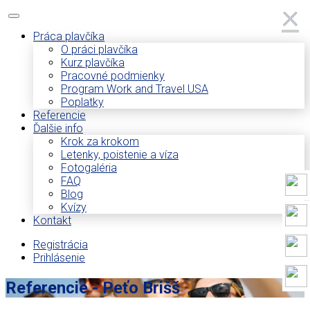
×
×
Práca plavčíka
O práci plavčíka
Kurz plavčíka
Pracovné podmienky
Program Work and Travel USA
Poplatky
Referencie
Ďalšie info
Krok za krokom
Letenky, poistenie a víza
Fotogaléria
FAQ
Blog
Kvízy
Kontakt
Registrácia
Prihlásenie
Referencie - Peťo Brišš