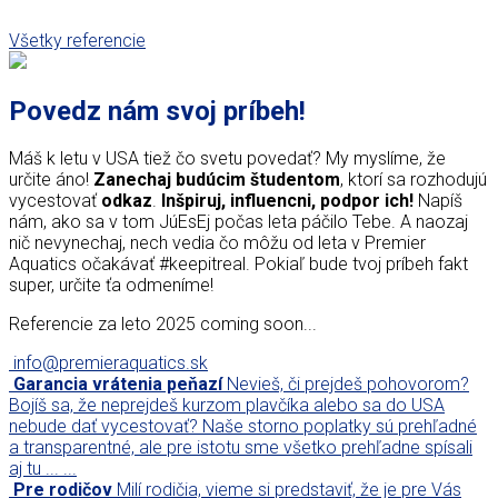
Všetky referencie
Povedz nám svoj príbeh!
Máš k letu v USA tiež čo svetu povedať? My myslíme, že
určite áno!
Zanechaj budúcim študentom
, ktorí sa rozhodujú
vycestovať
odkaz
.
Inšpiruj, influencni, podpor ich!
Napíš
nám, ako sa v tom JúEsEj počas leta páčilo Tebe. A naozaj
nič nevynechaj, nech vedia čo môžu od leta v Premier
Aquatics očakávať #keepitreal. Pokiaľ bude tvoj príbeh fakt
super, určite ťa odmeníme!
Referencie za leto 2025 coming soon...
info@premieraquatics.sk
Garancia vrátenia peňazí
Nevieš, či prejdeš pohovorom?
Bojíš sa, že neprejdeš kurzom plavčíka alebo sa do USA
nebude dať vycestovať? Naše storno poplatky sú prehľadné
a transparentné, ale pre istotu sme všetko prehľadne spísali
aj tu ... ...
Pre rodičov
Milí rodičia, vieme si predstaviť, že je pre Vás