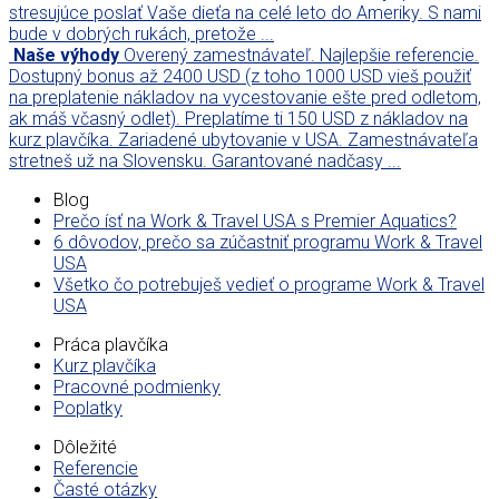
stresujúce poslať Vaše dieťa na celé leto do Ameriky. S nami
bude v dobrých rukách, pretože ...
Naše výhody
Overený zamestnávateľ. Najlepšie referencie.
Dostupný bonus až 2400 USD (z toho 1000 USD vieš použiť
na preplatenie nákladov na vycestovanie ešte pred odletom,
ak máš včasný odlet). Preplatíme ti 150 USD z nákladov na
kurz plavčíka. Zariadené ubytovanie v USA. Zamestnávateľa
stretneš už na Slovensku. Garantované nadčasy ...
Blog
Prečo ísť na Work & Travel USA s Premier Aquatics?
6 dôvodov, prečo sa zúčastniť programu Work & Travel
USA
Všetko čo potrebuješ vedieť o programe Work & Travel
USA
Práca plavčíka
Kurz plavčíka
Pracovné podmienky
Poplatky
Dôležité
Referencie
Časté otázky