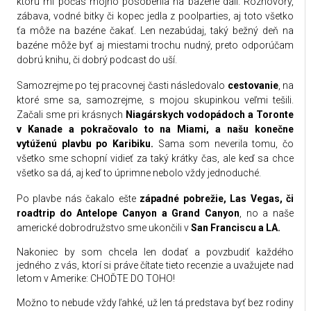
ktorú mi počas môjho pôsobenia na bazéne dali. Rozhovory,
zábava, vodné bitky či kopec jedla z poolparties, aj toto všetko
ťa môže na bazéne čakať. Len nezabúdaj, taký bežný deň na
bazéne môže byť aj miestami trochu nudný, preto odporúčam
dobrú knihu, či dobrý podcast do uší.
Samozrejme po tej pracovnej časti následovalo
cestovanie
, na
ktoré sme sa, samozrejme, s mojou skupinkou veľmi tešili.
Začali sme pri krásnych
Niagárskych vodopádoch a Toronte
v Kanade a pokračovalo to na Miami, a našu konečne
vytúženú plavbu po Karibiku.
Sama som neverila tomu, čo
všetko sme schopní vidieť za taký krátky čas, ale keď sa chce
všetko sa dá, aj keď to úprimne nebolo vždy jednoduché.
Po plavbe nás čakalo ešte
západné pobrežie, Las Vegas, či
roadtrip do Antelope Canyon a Grand Canyon
, no a naše
americké dobrodružstvo sme ukončili v
San Franciscu a LA.
Nakoniec by som chcela len dodať a povzbudiť každého
jedného z vás, ktorí si práve čítate tieto recenzie a uvažujete nad
letom v Amerike: CHOĎTE DO TOHO!
Možno to nebude vždy ľahké, už len tá predstava byť bez rodiny