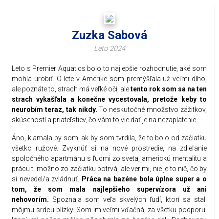
Zuzka Sabová
Leto 2024
Leto s Premier Aquatics bolo to najlepšie rozhodnutie, aké som
mohla urobiť. O lete v Amerike som premýšľala už veľmi dlho,
ale poznáte to, strach má veľké oči, ale
tento rok som sa na ten
strach vykašľala a konečne vycestovala, pretože keby to
neurobím teraz, tak nikdy.
To neskutočné množstvo zážitkov,
skúseností a priateľstiev, čo vám to vie dať je na nezaplatenie.
Áno, klamala by som, ak by som tvrdila, že to bolo od začiatku
všetko ružové. Zvyknúť si na nové prostredie, na zdieľanie
spoločného apartmánu s ľudmi zo sveta, americkú mentalitu a
prácu ti možno zo začiatku potrvá, ale ver mi, nie je to nič, čo by
si nevedel/a zvládnuť.
Práca na bazéne bola úplne super a o
tom, že som mala najlepšieho supervízora už ani
nehovorím.
Spoznala som veľa skvelých ľudí, ktorí sa stali
môjmu srdcu blízky. Som im veľmi vďačná, za všetku podporu,