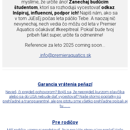
myslíme, že určite áno!
Zanechaj budúcim
študentom
, ktorí sa rozhodujú vycestovať
odkaz
.
Inšpiruj, influencni, podpor ich!
Napíš nám, ako sa
v tom JúEsEj počas leta páčilo Tebe. A naozaj nič
nevynechaj, nech vedia čo môžu od leta v Premier
Aquatics očakávať #keepitreal. Pokiaľ bude tvoj
príbeh fakt super, určite ťa odmeníme!
Referencie za leto 2025 coming soon...
info@premieraquatics.sk
Garancia vrátenia peňazí
Nevieš, či prejdeš pohovorom? Bojíš sa, že neprejdeš kurzom plavčíka
alebo sa do USA nebude dať vycestovať? Naše storno poplatky sú
prehľadné a transparentné, ale pre istotu sme všetko prehľadne spísali aj
tu ... ...
Pre rodičov
Milí rodičia, vieme si predstaviť, že je pre Vás stresujúce poslať Vaše