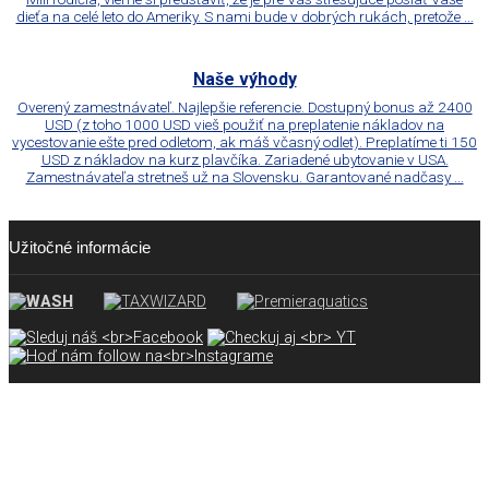
dieťa na celé leto do Ameriky. S nami bude v dobrých rukách, pretože ...
Naše výhody
Overený zamestnávateľ. Najlepšie referencie. Dostupný bonus až 2400
USD (z toho 1000 USD vieš použiť na preplatenie nákladov na
vycestovanie ešte pred odletom, ak máš včasný odlet). Preplatíme ti 150
USD z nákladov na kurz plavčíka. Zariadené ubytovanie v USA.
Zamestnávateľa stretneš už na Slovensku. Garantované nadčasy ...
Užitočné informácie
Blog
Prečo ísť na Work & Travel USA s Premier Aquatics?
6 dôvodov, prečo sa zúčastniť programu Work & Travel USA
Všetko čo potrebuješ vedieť o programe Work & Travel USA
Práca plavčíka
Kurz plavčíka
Pracovné podmienky