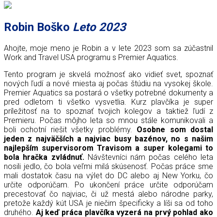
Robin Boško
Leto 2023
Ahojte, moje meno je Robin a v lete 2023 som sa zúčastnil
Work and Travel USA programu s Premier
Aquatics.
Tento program je skvelá možnosť ako vidieť svet, spoznať
nových ľudí a nové miesta aj počas štúdiu na vysokej škole.
Premier Aquatics sa postará o všetky potrebné dokumenty a
pred odletom ti všetko vysvetlia. Kurz plavčíka je super
príležitosť na to spoznať tvojich kolegov a taktiež ľudí z
Premieru. Počas môjho leta so mnou stále komunikovali a
boli ochotní riešit všetky problémy.
Osobne som dostal
jeden z najväčších a najviac busy bazénov, no s našim
najlepším supervisorom Travisom a super kolegami to
bola hračka zvládnuť.
Návštevníci nám počas celého leta
nosili jedlo, čo bola veľmi milá skúsenosť. Počas práce sme
mali dostatok času na výlet do DC alebo aj New Yorku, čo
určite odporúčam. Po ukončení práce určite odporúčam
precestovať čo najviac, či už mestá alebo národne parky,
pretože každý kút USA je niečim špecificky a líši sa od toho
druhého.
Aj keď práca plavčíka vyzerá na prvý pohlad ako