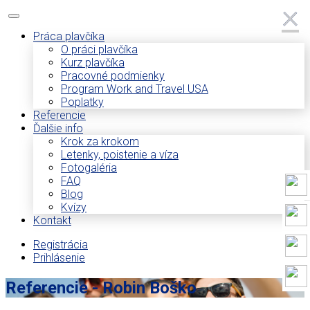
×
×
Práca plavčíka
O práci plavčíka
Kurz plavčíka
Pracovné podmienky
Program Work and Travel USA
Poplatky
Referencie
Ďalšie info
Krok za krokom
Letenky, poistenie a víza
Fotogaléria
FAQ
Blog
Kvízy
Kontakt
Registrácia
Prihlásenie
Referencie - Robin Boško