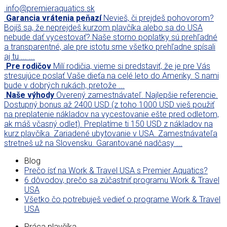
info@premieraquatics.sk
Garancia vrátenia peňazí
Nevieš, či prejdeš pohovorom?
Bojíš sa, že neprejdeš kurzom plavčíka alebo sa do USA
nebude dať vycestovať? Naše storno poplatky sú prehľadné
a transparentné, ale pre istotu sme všetko prehľadne spísali
aj tu ... ...
Pre rodičov
Milí rodičia, vieme si predstaviť, že je pre Vás
stresujúce poslať Vaše dieťa na celé leto do Ameriky. S nami
bude v dobrých rukách, pretože ...
Naše výhody
Overený zamestnávateľ. Najlepšie referencie.
Dostupný bonus až 2400 USD (z toho 1000 USD vieš použiť
na preplatenie nákladov na vycestovanie ešte pred odletom,
ak máš včasný odlet). Preplatíme ti 150 USD z nákladov na
kurz plavčíka. Zariadené ubytovanie v USA. Zamestnávateľa
stretneš už na Slovensku. Garantované nadčasy ...
Blog
Prečo ísť na Work & Travel USA s Premier Aquatics?
6 dôvodov, prečo sa zúčastniť programu Work & Travel
USA
Všetko čo potrebuješ vedieť o programe Work & Travel
USA
Práca plavčíka