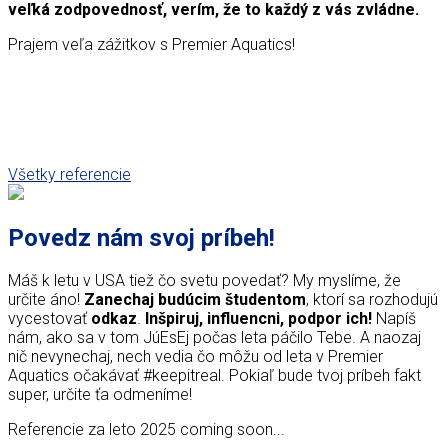
veľká zodpovednosť, verím, že to každý z vás zvládne.
Prajem veľa zážitkov s Premier Aquatics!
Všetky referencie
Povedz nám svoj príbeh!
Máš k letu v USA tiež čo svetu povedať? My myslíme, že
určite áno!
Zanechaj budúcim študentom
, ktorí sa rozhodujú
vycestovať
odkaz
.
Inšpiruj, influencni, podpor ich!
Napíš
nám, ako sa v tom JúEsEj počas leta páčilo Tebe. A naozaj
nič nevynechaj, nech vedia čo môžu od leta v Premier
Aquatics očakávať #keepitreal. Pokiaľ bude tvoj príbeh fakt
super, určite ťa odmeníme!
Referencie za leto 2025 coming soon...