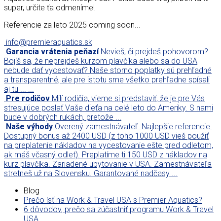
super, určite ťa odmeníme!
Referencie za leto 2025 coming soon...
info@premieraquatics.sk
Garancia vrátenia peňazí
Nevieš, či prejdeš pohovorom?
Bojíš sa, že neprejdeš kurzom plavčíka alebo sa do USA
nebude dať vycestovať? Naše storno poplatky sú prehľadné
a transparentné, ale pre istotu sme všetko prehľadne spísali
aj tu ... ...
Pre rodičov
Milí rodičia, vieme si predstaviť, že je pre Vás
stresujúce poslať Vaše dieťa na celé leto do Ameriky. S nami
bude v dobrých rukách, pretože ...
Naše výhody
Overený zamestnávateľ. Najlepšie referencie.
Dostupný bonus až 2400 USD (z toho 1000 USD vieš použiť
na preplatenie nákladov na vycestovanie ešte pred odletom,
ak máš včasný odlet). Preplatíme ti 150 USD z nákladov na
kurz plavčíka. Zariadené ubytovanie v USA. Zamestnávateľa
stretneš už na Slovensku. Garantované nadčasy ...
Blog
Prečo ísť na Work & Travel USA s Premier Aquatics?
6 dôvodov, prečo sa zúčastniť programu Work & Travel
USA