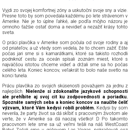
Vyjdi zo svojej komfortnej zóny a uskutočni svoje sny a vízie.
Presne toto by som povedala každému po lete strávenom v
Amerike. Nie je to úplne ľahké, ale podľa môjho názoru je
omnoho ťažšie ostať doma a nevidieť a nezažiť krásy tohto
sveta.
O práci plavčíka v Amerike som počula od svoje rodiny a aj
od priateľov, a už vtedy som vedela, že to chcem zažiť. Ešte
počas jari sme si s kamarátkami, ktoré sa takisto rozhodli
podniknúť cestu za oceán spísali zoznám miest, ktoré s
najväčšou istotou chceme vidieť a držali sme sa ho počas
celého leta. Koniec koncov, veľakrát to bolo naše svetlo na
konci tunela.
Prácu plavčíka zo svojich skúsenosti považujem za jednu z
najlepších.
Nielenže si zdokonalíte jazykové schopnosti
ale prehĺbite aj svoj cit ku zodpovednosti a poriadku.
Spoznáte samých seba a koniec koncov sa naučíte čeliť
výzvam, ktoré Vám kedysi robili problém.
Kedysi by som
neverila, že party život sa dá skĺbiť s pracovným životom ale
verte, že v Amerike sa dá naozaj všetko! :D Po takomto
pracovnom lete sme sa už veľmi tešili na náš WestCoast
Baby! Začali sme v gýčovom Las Vegas, pokračovali cez