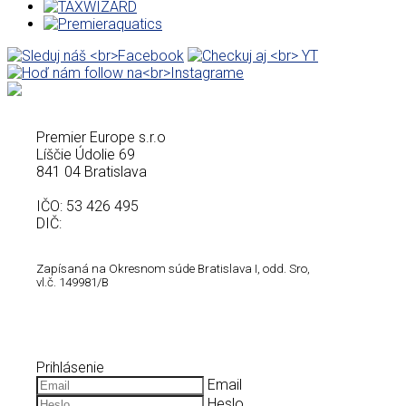
Premier Europe s.r.o
Líščie Údolie 69
841 04 Bratislava
IČO: 53 426 495
DIČ:
Zapísaná na Okresnom súde Bratislava I, odd. Sro,
vl.č.
149981/B
Prihlásenie
Email
Heslo