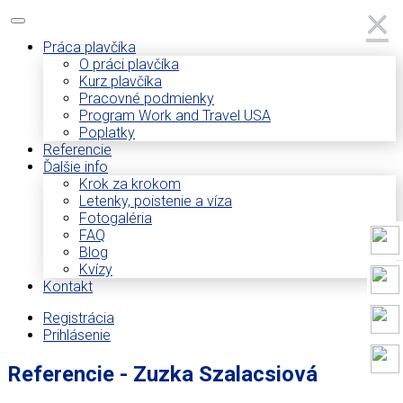
×
×
Práca plavčíka
O práci plavčíka
Kurz plavčíka
Pracovné podmienky
Program Work and Travel USA
Poplatky
Referencie
Ďalšie info
Krok za krokom
Letenky, poistenie a víza
Fotogaléria
FAQ
Blog
Kvízy
Kontakt
Registrácia
Prihlásenie
Referencie - Zuzka Szalacsiová