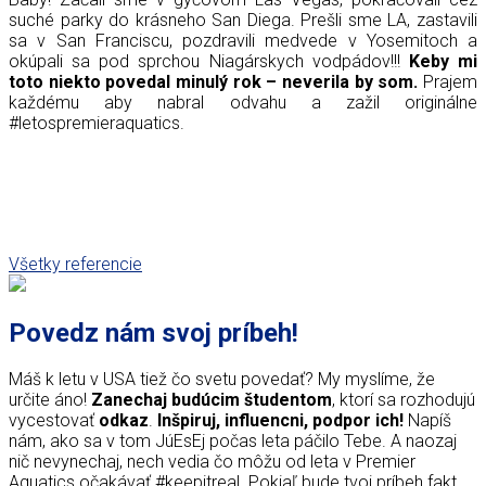
suché parky do krásneho San Diega. Prešli sme LA, zastavili
sa v San Franciscu, pozdravili medvede v Yosemitoch a
okúpali sa pod sprchou Niagárskych vodpádov!!!
Keby mi
toto niekto povedal minulý rok – neverila by som.
Prajem
každému aby nabral odvahu a zažil originálne
#letospremieraquatics.
Všetky referencie
Povedz nám svoj príbeh!
Máš k letu v USA tiež čo svetu povedať? My myslíme, že
určite áno!
Zanechaj budúcim študentom
, ktorí sa rozhodujú
vycestovať
odkaz
.
Inšpiruj, influencni, podpor ich!
Napíš
nám, ako sa v tom JúEsEj počas leta páčilo Tebe. A naozaj
nič nevynechaj, nech vedia čo môžu od leta v Premier
Aquatics očakávať #keepitreal. Pokiaľ bude tvoj príbeh fakt